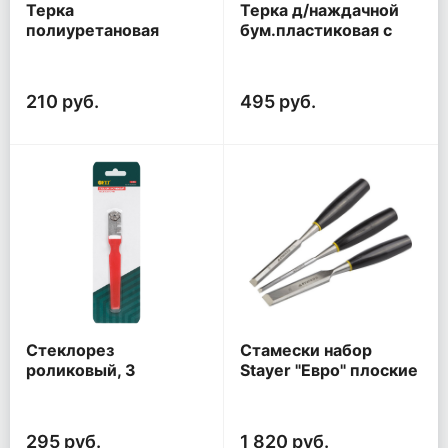
Терка
Терка д/наждачной
полиуретановая
бум.пластиковая с
желтая Профи
мет.прижимом
120х240 мм
230х80 мм
210 руб.
495 руб.
Стеклорез
Стамески набор
роликовый, 3
Stayer "Евро" плоские
режущих элемента
6/12/25
295 руб.
1 820 руб.