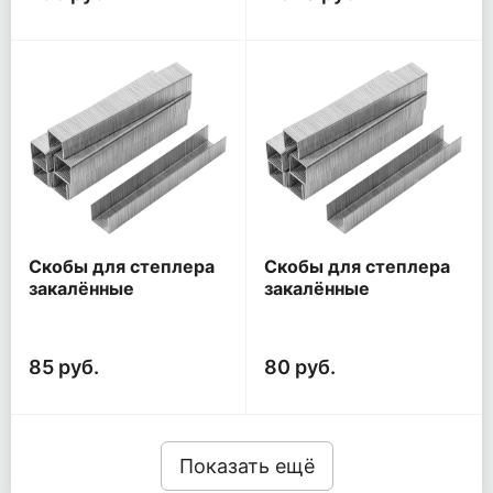
Скобы для степлера
Скобы для степлера
закалённые
закалённые
прямоугольные 11,3
прямоугольные 11,3
мм х 0,7 мм (узкие
мм х 0,7 мм (узкие
тип 53) 10 мм, 1000
тип 53) 8 мм, 1000
85 руб.
80 руб.
шт.
шт.
Показать ещё