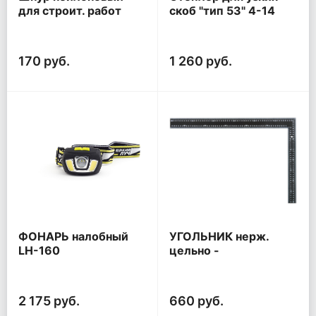
для строит. работ
скоб "тип 53" 4-14
30м
мм, регулировка силы
удара,
металлический
170 руб.
1 260 руб.
корпус
ФОНАРЬ налобный
УГОЛЬНИК нерж.
LH-160
цельно -
аккумуляторный
металлический
400*600мм
2 175 руб.
660 руб.