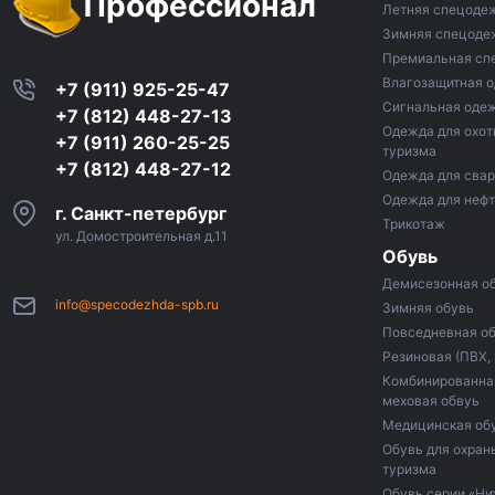
Профессионал
Летняя спецоде
Зимняя спецоде
Премиальная сп
Влагозащитная 
+7 (911) 925-25-47
Сигнальная оде
+7 (812) 448-27-13
Одежда для охот
+7 (911) 260-25-25
туризма
+7 (812) 448-27-12
Одежда для сва
Одежда для неф
г. Санкт-петербург
Трикотаж
ул. Домостроительная д.11
Обувь
Демисезонная о
info@specodezhda-spb.ru
Зимняя обувь
Повседневная о
Резиновая (ПВХ,
Комбинированная
меховая обвуь
Медицинская об
Обувь для охраны
туризма
Обувь серии «Ни