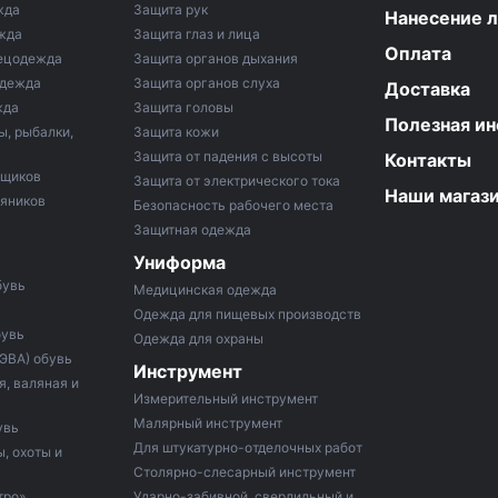
жда
Защита рук
Нанесение 
жда
Защита глаз и лица
Оплата
ецодежда
Защита органов дыхания
одежда
Защита органов слуха
Доставка
жда
Защита головы
Полезная и
ы, рыбалки,
Защита кожи
Защита от падения с высоты
Контакты
рщиков
Защита от электрического тока
Наши магаз
тяников
Безопасность рабочего места
Защитная одежда
Униформа
бувь
Медицинская одежда
Одежда для пищевых производств
бувь
Одежда для охраны
 ЭВА) обувь
Инструмент
, валяная и
Измерительный инструмент
Малярный инструмент
увь
Для штукатурно-отделочных работ
, охоты и
Столярно-слесарный инструмент
тро»
Ударно-забивной, сверлильный и