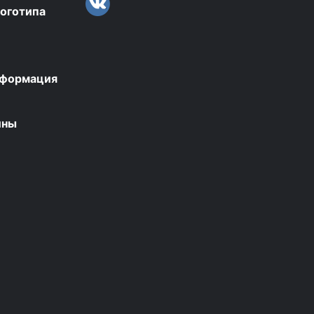
логотипа
нформация
ины