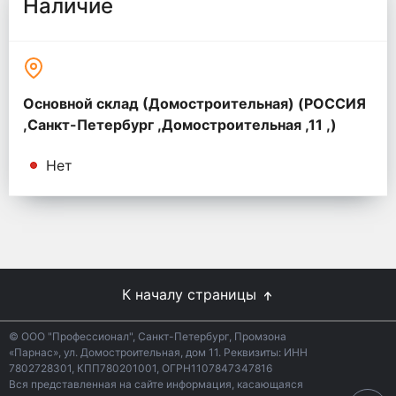
Наличие
Основной склад (Домостроительная) (РОССИЯ
,Санкт-Петербург ,Домостроительная ,11 ,)
Нет
К началу страницы
© ООО "Профессионал", Санкт-Петербург, Промзона
«Парнас», ул. Домостроительная, дом 11. Реквизиты: ИНН
7802728301, КПП780201001, ОГРН1107847347816
Вся представленная на сайте информация, касающаяся