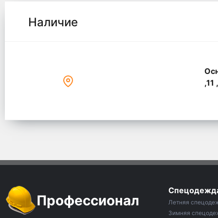
Наличие
Осн
,11 
Спецодежд
Профессионал
Летняя спецоде
Зимняя спецоде