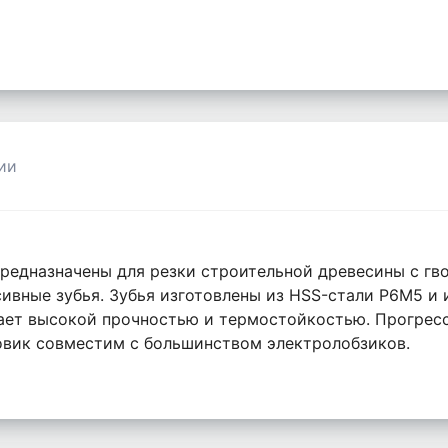
ии
предназначены для резки строительной древесины с гво
сивные зубья. Зубья изготовлены из HSS-стали Р6М5 и
дает высокой прочностью и термостойкостью. Прогрес
товик совместим с большинством электролобзиков.