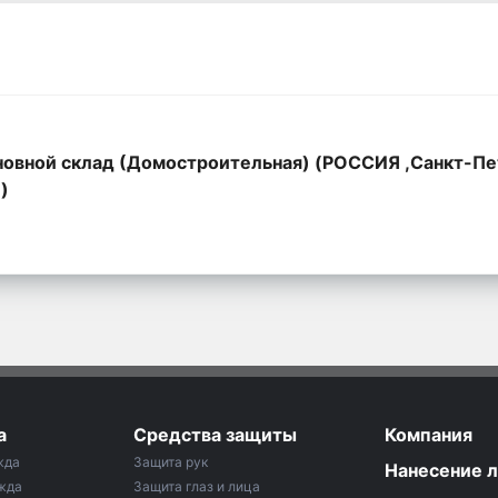
овной склад (Домостроительная) (РОССИЯ ,Санкт-Пе
,)
а
Средства защиты
Компания
жда
Защита рук
Нанесение 
жда
Защита глаз и лица