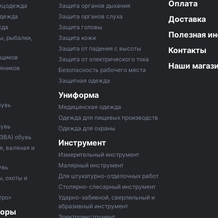
Оплата
ецодежда
Защита органов дыхания
одежда
Защита органов слуха
Доставка
жда
Защита головы
Полезная и
ы, рыбалки,
Защита кожи
Защита от падения с высоты
Контакты
рщиков
Защита от электрического тока
Наши магаз
тяников
Безопасность рабочего места
Защитная одежда
Униформа
бувь
Медицинская одежда
Одежда для пищевых производств
бувь
Одежда для охраны
 ЭВА) обувь
Инструмент
, валяная и
Измерительный инструмент
Малярный инструмент
увь
Для штукатурно-отделочных работ
, охоты и
Столярно-слесарный инструмент
тро»
Ударно-забивной, сверлильный и
абразивный инструмент
боры
Электроинструмент