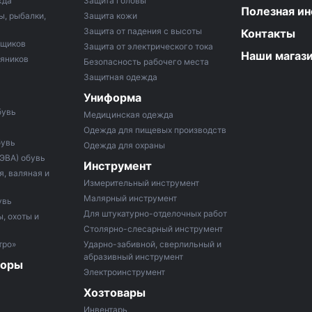
жда
Защита головы
Полезная и
ы, рыбалки,
Защита кожи
Защита от падения с высоты
Контакты
рщиков
Защита от электрического тока
Наши магаз
тяников
Безопасность рабочего места
Защитная одежда
Униформа
бувь
Медицинская одежда
Одежда для пищевых производств
бувь
Одежда для охраны
 ЭВА) обувь
Инструмент
, валяная и
Измерительный инструмент
Малярный инструмент
увь
Для штукатурно-отделочных работ
, охоты и
Столярно-слесарный инструмент
тро»
Ударно-забивной, сверлильный и
абразивный инструмент
боры
Электроинструмент
Хозтовары
Инвентарь