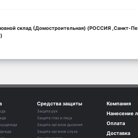
овной склад (Домостроительная) (РОССИЯ ,Санкт-Пе
,)
а
Средства защиты
Компания
жда
Защита рук
Нанесение 
жда
Защита глаз и лица
Оплата
ецодежда
Защита органов дыхания
одежда
Защита органов слуха
Доставка