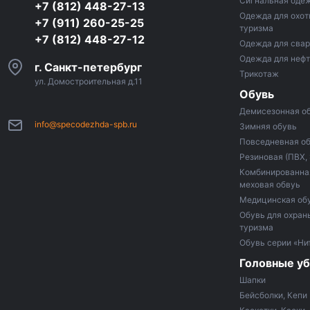
Сигнальная оде
+7 (812) 448-27-13
Одежда для охот
+7 (911) 260-25-25
туризма
+7 (812) 448-27-12
Одежда для сва
Одежда для неф
г. Санкт-петербург
Трикотаж
ул. Домостроительная д.11
Обувь
Демисезонная о
info@specodezhda-spb.ru
Зимняя обувь
Повседневная о
Резиновая (ПВХ,
Комбинированная
меховая обвуь
Медицинская об
Обувь для охраны
туризма
Обувь серии «Ни
Головные у
Шапки
Бейсболки, Кепи