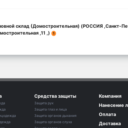
овной склад (Домостроительная) (РОССИЯ ,Санкт-Пе
мостроительная ,11 ,)
1
а
Средства защиты
Компания
жда
Защита рук
Нанесение 
жда
Защита глаз и лица
Оплата
ецодежда
Защита органов дыхания
одежда
Защита органов слуха
Доставка