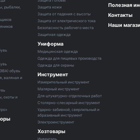
жда
Защита головы
Полезная и
ы, рыбалки,
Защита кожи
Защита от падения с высоты
Контакты
рщиков
Защита от электрического тока
Наши магаз
тяников
Безопасность рабочего места
Защитная одежда
Униформа
бувь
Медицинская одежда
Одежда для пищевых производств
бувь
Одежда для охраны
 ЭВА) обувь
Инструмент
, валяная и
Измерительный инструмент
Малярный инструмент
увь
Для штукатурно-отделочных работ
, охоты и
Столярно-слесарный инструмент
тро»
Ударно-забивной, сверлильный и
абразивный инструмент
боры
Электроинструмент
Хозтовары
Инвентарь