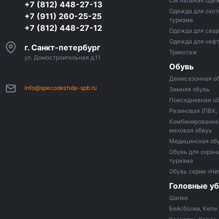
Сигнальная оде
+7 (812) 448-27-13
Одежда для охот
+7 (911) 260-25-25
туризма
+7 (812) 448-27-12
Одежда для сва
Одежда для неф
г. Санкт-петербург
Трикотаж
ул. Домостроительная д.11
Обувь
Демисезонная о
info@specodezhda-spb.ru
Зимняя обувь
Повседневная о
Резиновая (ПВХ,
Комбинированная
меховая обвуь
Медицинская об
Обувь для охраны
туризма
Обувь серии «Ни
Головные у
Шапки
Бейсболки, Кепи