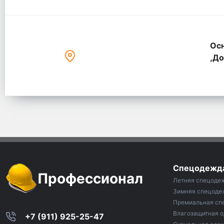
Осн
,До
Спецодежд
Профессионал
Летняя спецоде
Зимняя спецоде
Премиальная сп
Влагозащитная 
+7 (911) 925-25-47