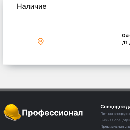
Наличие
Осн
,11 
Спецодежд
Профессионал
Летняя спецоде
Зимняя спецоде
Премиальная сп