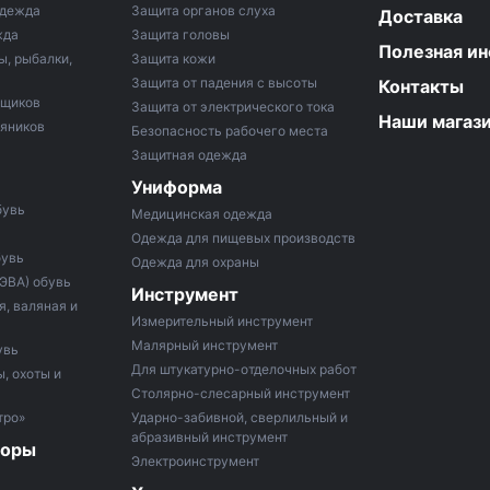
одежда
Защита органов слуха
Доставка
жда
Защита головы
Полезная и
ы, рыбалки,
Защита кожи
Защита от падения с высоты
Контакты
рщиков
Защита от электрического тока
Наши магаз
тяников
Безопасность рабочего места
Защитная одежда
Униформа
бувь
Медицинская одежда
Одежда для пищевых производств
бувь
Одежда для охраны
 ЭВА) обувь
Инструмент
, валяная и
Измерительный инструмент
Малярный инструмент
увь
Для штукатурно-отделочных работ
, охоты и
Столярно-слесарный инструмент
тро»
Ударно-забивной, сверлильный и
абразивный инструмент
боры
Электроинструмент