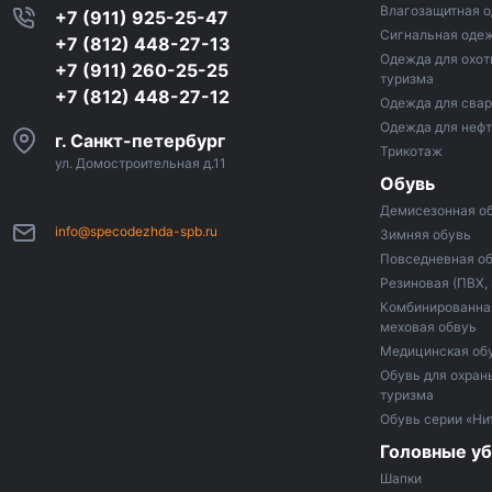
Влагозащитная 
+7 (911) 925-25-47
Сигнальная оде
+7 (812) 448-27-13
Одежда для охот
+7 (911) 260-25-25
туризма
+7 (812) 448-27-12
Одежда для сва
Одежда для неф
г. Санкт-петербург
Трикотаж
ул. Домостроительная д.11
Обувь
Демисезонная о
info@specodezhda-spb.ru
Зимняя обувь
Повседневная о
Резиновая (ПВХ,
Комбинированная
меховая обвуь
Медицинская об
Обувь для охраны
туризма
Обувь серии «Ни
Головные у
Шапки