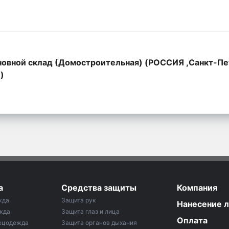
овной склад (Домостроительная) (РОССИЯ ,Санкт-Пе
,)
а
Средства защиты
Компания
жда
Защита рук
Нанесение 
жда
Защита глаз и лица
Оплата
ецодежда
Защита органов дыхания