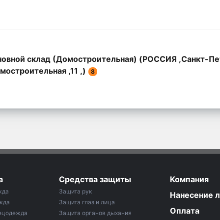
овной склад (Домостроительная) (РОССИЯ ,Санкт-Пе
мостроительная ,11 ,)
8
а
Средства защиты
Компания
жда
Защита рук
Нанесение 
жда
Защита глаз и лица
Оплата
ецодежда
Защита органов дыхания