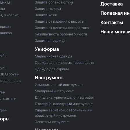
одежда
Защита органов слуха
Доставка
жда
Защита головы
Полезная и
ы, рыбалки,
Защита кожи
Защита от падения с высоты
Контакты
рщиков
Защита от электрического тока
Наши магаз
тяников
Безопасность рабочего места
Защитная одежда
Униформа
бувь
Медицинская одежда
Одежда для пищевых производств
бувь
Одежда для охраны
 ЭВА) обувь
Инструмент
, валяная и
Измерительный инструмент
Малярный инструмент
увь
Для штукатурно-отделочных работ
, охоты и
Столярно-слесарный инструмент
тро»
Ударно-забивной, сверлильный и
абразивный инструмент
боры
Электроинструмент