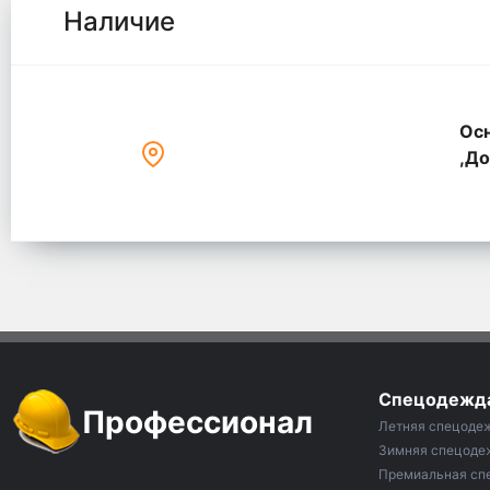
Наличие
Осн
,До
Спецодежд
Профессионал
Летняя спецоде
Зимняя спецоде
Премиальная сп