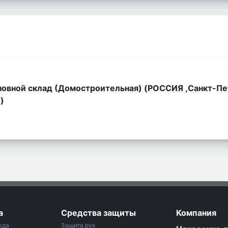
овной склад (Домостроительная) (РОССИЯ ,Санкт-Пе
,)
а
Средства защиты
Компания
жда
Защита рук