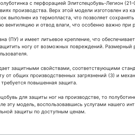
полуботинка с перфорацией Элитспецобувь-Легион (21-
виях производства. Верх этой модели изготовлен из 
сок выполнен из термопласта, что позволяет сохранят
ю вентиляцию и отвод влаги, что особенно важно при 
на (ПУ) и имеет литьевое крепление, что обеспечивае
защитить ногу от возможных повреждений. Размерный р
льзователя.
адает защитными свойствами, соответствующими станд
щиту от общих производственных загрязнений (З) и меха
 требуется повышенная защита.
цобувь для защиты ног на производстве, то полуботинк
ле эту модель, воспользовавшись услугами нашего ин
льной защиты по доступным ценам.