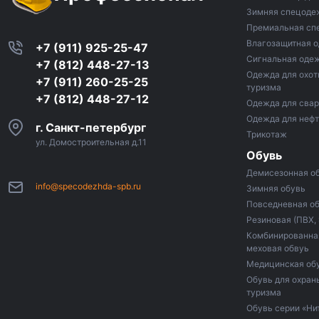
Зимняя спецоде
Премиальная сп
Влагозащитная 
+7 (911) 925-25-47
Сигнальная оде
+7 (812) 448-27-13
Одежда для охот
+7 (911) 260-25-25
туризма
+7 (812) 448-27-12
Одежда для сва
Одежда для неф
г. Санкт-петербург
Трикотаж
ул. Домостроительная д.11
Обувь
Демисезонная о
info@specodezhda-spb.ru
Зимняя обувь
Повседневная о
Резиновая (ПВХ,
Комбинированная
меховая обвуь
Медицинская об
Обувь для охраны
туризма
Обувь серии «Ни