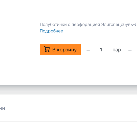
Полуботинки с перфорацией Элитспецобувь-Ле
Подробнее
В корзину
пар
ии