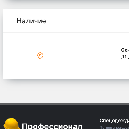
Наличие
Осн
,11 
Спецодежд
Профессионал
Летняя спецоде