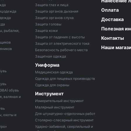
Нанесение 
жда
Защита глаз и лица
Оплата
ецодежда
Защита органов дыхания
одежда
Защита органов слуха
Доставка
жда
Защита головы
Полезная и
ы, рыбалки,
Защита кожи
Защита от падения с высоты
Контакты
рщиков
Защита от электрического тока
Наши магаз
тяников
Безопасность рабочего места
Защитная одежда
Униформа
бувь
Медицинская одежда
Одежда для пищевых производств
бувь
Одежда для охраны
 ЭВА) обувь
Инструмент
, валяная и
Измерительный инструмент
Малярный инструмент
увь
Для штукатурно-отделочных работ
, охоты и
Столярно-слесарный инструмент
тро»
Ударно-забивной, сверлильный и