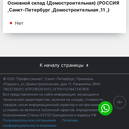
Основной склад (Домостроительная) (РОССИЯ
,Санкт-Петербург ,Домостроительная ,11 ,)
Нет
К началу страницы
© ООО "Профессионал", Санкт-Петербург, Промзона
«Парнас», ул. Домостроительная, дом 11. Реквизиты: ИНН
7802728301, КПП780201001, ОГРН1107847347816
Вся представленная на сайте информация, касающаяся
технических характеристик, наличия на складе, стоимости
18+
товаров, носит информационный характер и ни при каких
условиях не является публичной офертой, определяемой
положениями Статьи 437(2) Гражданского кодекса РФ
Пользовательское соглашение
Политика
конфиденциальности компании