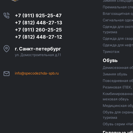
Зимняя спецоде
Премиальная сп
Влагозащитная 
+7 (911) 925-25-47
Сигнальная оде
+7 (812) 448-27-13
Одежда для охот
+7 (911) 260-25-25
туризма
+7 (812) 448-27-12
Одежда для сва
Одежда для неф
г. Санкт-петербург
Трикотаж
ул. Домостроительная д.11
Обувь
Демисезонная о
info@specodezhda-spb.ru
Зимняя обувь
Повседневная о
Резиновая (ПВХ,
Комбинированная
меховая обвуь
Медицинская об
Обувь для охраны
туризма
Обувь серии «Ни
Головные у