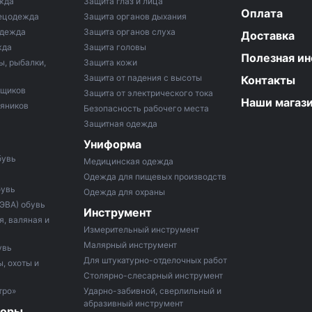
жда
Защита глаз и лица
Оплата
ецодежда
Защита органов дыхания
одежда
Защита органов слуха
Доставка
жда
Защита головы
Полезная и
ы, рыбалки,
Защита кожи
Защита от падения с высоты
Контакты
рщиков
Защита от электрического тока
Наши магаз
тяников
Безопасность рабочего места
Защитная одежда
Униформа
бувь
Медицинская одежда
Одежда для пищевых производств
бувь
Одежда для охраны
 ЭВА) обувь
Инструмент
, валяная и
Измерительный инструмент
Малярный инструмент
увь
Для штукатурно-отделочных работ
, охоты и
Столярно-слесарный инструмент
тро»
Ударно-забивной, сверлильный и
абразивный инструмент
боры