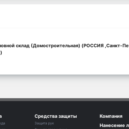
овной склад (Домостроительная) (РОССИЯ ,Санкт-Пе
,)
а
Средства защиты
Компания
жда
Защита рук
Нанесение 