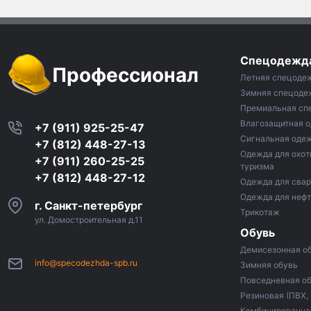
Спецодежд
Профессионал
Летняя спецоде
Зимняя спецоде
Премиальная сп
Влагозащитная 
+7 (911) 925-25-47
Сигнальная оде
+7 (812) 448-27-13
Одежда для охот
+7 (911) 260-25-25
туризма
+7 (812) 448-27-12
Одежда для сва
Одежда для неф
г. Санкт-петербург
Трикотаж
ул. Домостроительная д.11
Обувь
Демисезонная о
info@specodezhda-spb.ru
Зимняя обувь
Повседневная о
Резиновая (ПВХ,
Комбинированная