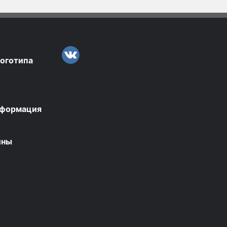
логотипа
нформация
ины