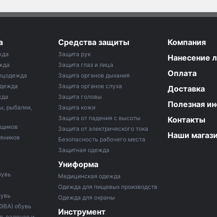
а
Средства защиты
Компания
жда
Защита рук
Нанесение 
жда
Защита глаз и лица
Оплата
ецодежда
Защита органов дыхания
одежда
Защита органов слуха
Доставка
жда
Защита головы
Полезная и
ы, рыбалки,
Защита кожи
Защита от падения с высоты
Контакты
рщиков
Защита от электрического тока
Наши магаз
тяников
Безопасность рабочего места
Защитная одежда
Униформа
бувь
Медицинская одежда
Одежда для пищевых производств
бувь
Одежда для охраны
 ЭВА) обувь
Инструмент
, валяная и