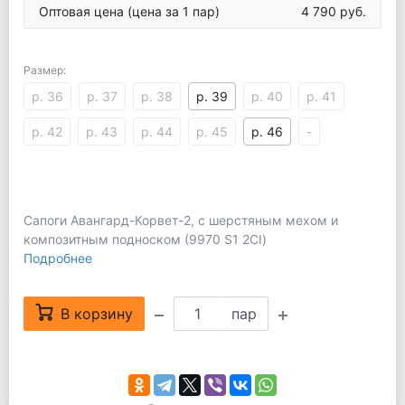
Оптовая цена
(цена за 1 пар)
4 790 руб.
Размер:
р. 36
р. 37
р. 38
р. 39
р. 40
р. 41
р. 42
р. 43
р. 44
р. 45
р. 46
-
Сапоги Авангард-Корвет-2, с шерстяным мехом и
композитным подноском (9970 S1 2CI)
Подробнее
В корзину
пар