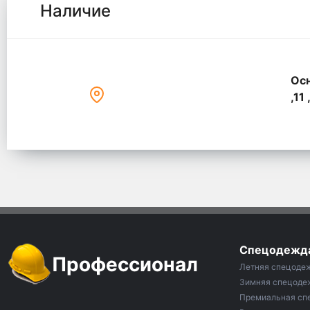
Наличие
Осн
,11 
Спецодежд
Профессионал
Летняя спецоде
Зимняя спецоде
Премиальная сп