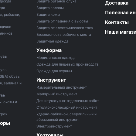
одежда
Защита органов слуха
Доставка
жда
Защита головы
Полезная и
ы, рыбалки,
Защита кожи
Защита от падения с высоты
Контакты
рщиков
Защита от электрического тока
Наши магаз
тяников
Безопасность рабочего места
Защитная одежда
Униформа
бувь
Медицинская одежда
Одежда для пищевых производств
бувь
Одежда для охраны
 ЭВА) обувь
Инструмент
, валяная и
Измерительный инструмент
Малярный инструмент
увь
Для штукатурно-отделочных работ
, охоты и
Столярно-слесарный инструмент
тро»
Ударно-забивной, сверлильный и
абразивный инструмент
боры
Электроинструмент
Хозтовары