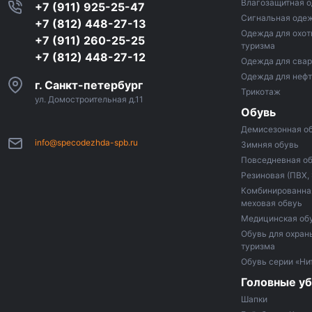
Влагозащитная 
+7 (911) 925-25-47
Сигнальная оде
+7 (812) 448-27-13
Одежда для охот
+7 (911) 260-25-25
туризма
+7 (812) 448-27-12
Одежда для сва
Одежда для неф
г. Санкт-петербург
Трикотаж
ул. Домостроительная д.11
Обувь
Демисезонная о
info@specodezhda-spb.ru
Зимняя обувь
Повседневная о
Резиновая (ПВХ,
Комбинированная
меховая обвуь
Медицинская об
Обувь для охраны
туризма
Обувь серии «Ни
Головные у
Шапки