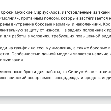
рюки мужские Сириус-Азов, изготовленные из ткани 
молния», притачным поясом, который застёгивается на 
трены внутренние боковые карманы и наколенники. Кро
олнительную защиту от износа. На задних половинках п
ми для работы в условиях, требующих повышенной вид
еди на гульфик на тесьму «моллия», а также боковые 
етка. Особенностью данной модели является наличие к
ользования.
исезонные брюки для работы, то Сириус-Азов – отлич
авлен широкий ассортимент спецодежды и средств инд