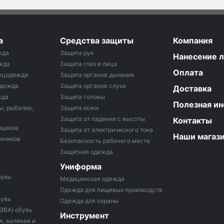
а
Средства защиты
Компания
жда
Защита рук
Нанесение 
жда
Защита глаз и лица
Оплата
ецодежда
Защита органов дыхания
одежда
Защита органов слуха
Доставка
жда
Защита головы
Полезная и
ы, рыбалки,
Защита кожи
Защита от падения с высоты
Контакты
рщиков
Защита от электрического тока
Наши магаз
тяников
Безопасность рабочего места
Защитная одежда
Униформа
бувь
Медицинская одежда
Одежда для пищевых производств
бувь
Одежда для охраны
 ЭВА) обувь
Инструмент
, валяная и