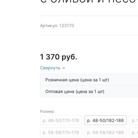
Артикул: 123170
1 370 руб.
Свернуть
Розничная цена
(цена за 1 шт)
Оптовая цена
(цена за 1 шт)
Размер:
р. 48-50/170-176
р. 48-50/182-188
р.
р. 56-58/170-176
р. 56-58/182-188
р.