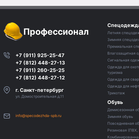
Спецодежд
Профессионал
Летняя спецоде
Зимняя спецоде
Премиальная сп
Влагозащитная 
+7 (911) 925-25-47
Сигнальная оде
+7 (812) 448-27-13
Одежда для охот
+7 (911) 260-25-25
туризма
+7 (812) 448-27-12
Одежда для сва
Одежда для неф
г. Санкт-петербург
Трикотаж
ул. Домостроительная д.11
Обувь
Демисезонная о
info@specodezhda-spb.ru
Зимняя обувь
Повседневная о
Резиновая (ПВХ,
Комбинированная