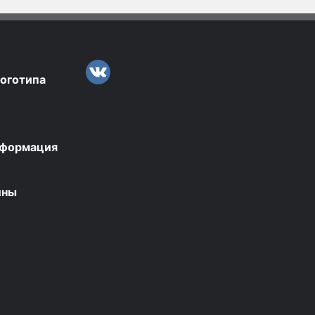
логотипа
нформация
ины