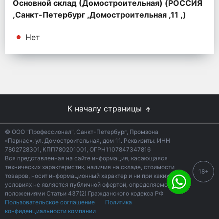
Основной склад (Домостроительная) (РОССИЯ
,Санкт-Петербург ,Домостроительная ,11 ,)
Нет
К началу страницы
© ООО "Профессионал", Санкт-Петербург, Промзона
«Парнас», ул. Домостроительная, дом 11. Реквизиты: ИНН
7802728301, КПП780201001, ОГРН1107847347816
Вся представленная на сайте информация, касающаяся
технических характеристик, наличия на складе, стоимости
18+
товаров, носит информационный характер и ни при каких
условиях не является публичной офертой, определяемой
положениями Статьи 437(2) Гражданского кодекса РФ
Пользовательское соглашение
Политика
конфиденциальности компании