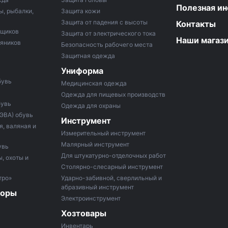
Полезная и
ы, рыбалки,
Защита кожи
Защита от падения с высоты
Контакты
рщиков
Защита от электрического тока
Наши магаз
тяников
Безопасность рабочего места
Защитная одежда
Униформа
бувь
Медицинская одежда
Одежда для пищевых производств
бувь
Одежда для охраны
 ЭВА) обувь
Инструмент
, валяная и
Измерительный инструмент
Малярный инструмент
увь
Для штукатурно-отделочных работ
, охоты и
Столярно-слесарный инструмент
тро»
Ударно-забивной, сверлильный и
абразивный инструмент
боры
Электроинструмент
Хозтовары
Инвентарь