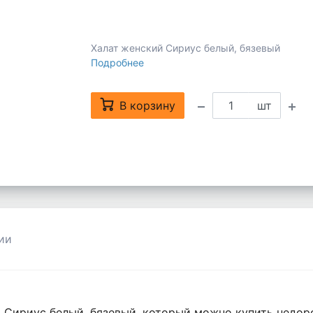
Халат женский Сириус белый, бязевый
Подробнее
В корзину
шт
ии
Сириус белый, бязевый, который можно купить недорог