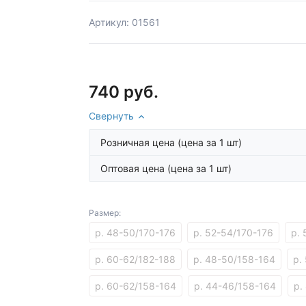
Артикул: 01561
740 руб.
Свернуть
Розничная цена
(цена за 1 шт)
Оптовая цена
(цена за 1 шт)
Размер:
р. 48-50/170-176
р. 52-54/170-176
р.
р. 60-62/182-188
р. 48-50/158-164
р.
р. 60-62/158-164
р. 44-46/158-164
р.