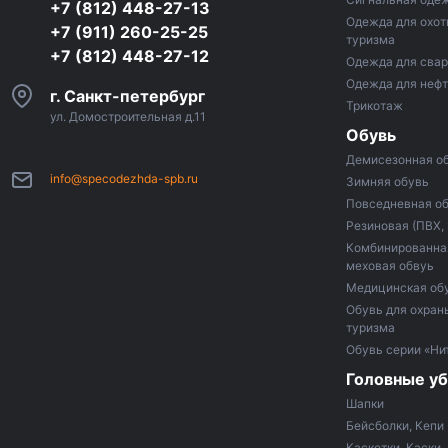
+7 (812) 448-27-13
Одежда для охот
+7 (911) 260-25-25
туризма
+7 (812) 448-27-12
Одежда для сва
Одежда для неф
г. Санкт-петербург
Трикотаж
ул. Домостроительная д.11
Обувь
Демисезонная о
info@specodezhda-spb.ru
Зимняя обувь
Повседневная о
Резиновая (ПВХ,
Комбинированная
меховая обвуь
Медицинская об
Обувь для охраны
туризма
Обувь серии «Ни
Головные у
Шапки
Бейсболки, Кепи
Каскетки, Каски