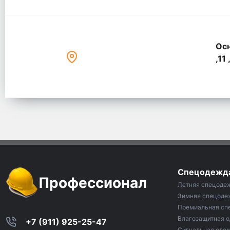
Осн
,11 
Спецодежд
Профессионал
Летняя спецоде
Зимняя спецоде
Премиальная сп
Влагозащитная 
+7 (911) 925-25-47
Сигнальная оде