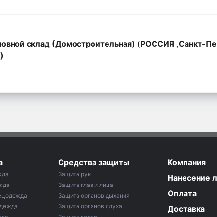
овной склад (Домостроительная) (РОССИЯ ,Санкт-Пе
,)
а
Средства защиты
Компания
жда
Защита рук
Нанесение 
жда
Защита глаз и лица
Оплата
ецодежда
Защита органов дыхания
одежда
Защита органов слуха
Доставка
жда
Защита головы