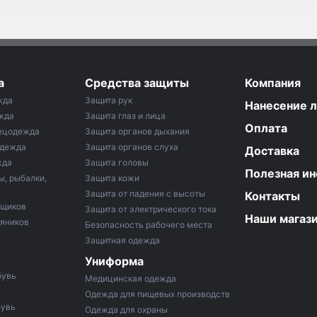
а
Средства защиты
Компания
жда
Защита рук
Нанесение 
жда
Защита глаз и лица
Оплата
ецодежда
Защита органов дыхания
одежда
Защита органов слуха
Доставка
жда
Защита головы
Полезная и
ы, рыбалки,
Защита кожи
Защита от падения с высоты
Контакты
рщиков
Защита от электрического тока
Наши магаз
тяников
Безопасность рабочего места
Защитная одежда
Униформа
бувь
Медицинская одежда
Одежда для пищевых производств
бувь
Одежда для охраны