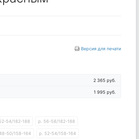
Версия для печати
2 365 руб.
1 995 руб.
 52-54/182-188
р. 56-58/182-188
 48-50/158-164
р. 52-54/158-164