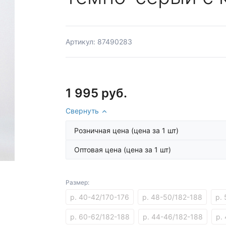
Артикул: 87490283
1 995 руб.
Свернуть
Розничная цена
(цена за 1 шт)
Оптовая цена
(цена за 1 шт)
Размер:
р. 40-42/170-176
р. 48-50/182-188
р.
р. 60-62/182-188
р. 44-46/182-188
р.