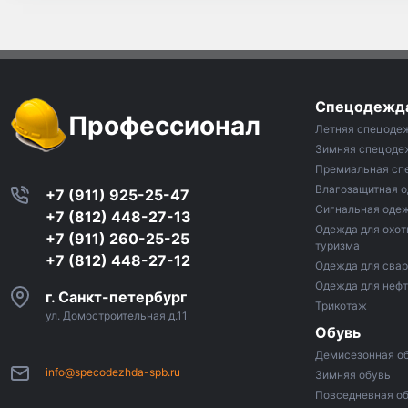
Спецодежд
Профессионал
Летняя спецоде
Зимняя спецоде
Премиальная сп
Влагозащитная 
+7 (911) 925-25-47
Сигнальная оде
+7 (812) 448-27-13
Одежда для охот
+7 (911) 260-25-25
туризма
+7 (812) 448-27-12
Одежда для сва
Одежда для неф
г. Санкт-петербург
Трикотаж
ул. Домостроительная д.11
Обувь
Демисезонная о
info@specodezhda-spb.ru
Зимняя обувь
Повседневная о