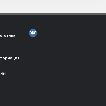
логотипа
нформация
ины