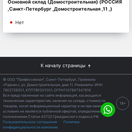
Основной склад (Домостроительная) (РОССИЯ
,Санкт-Петербург ,Домостроительная ,11 ,)
Нет
К началу страницы
© ООО "Профессионал", Санкт-Петербург, Промзона
«Парнас», ул. Домостроительная, дом 11. Реквизиты: ИНН
7802728301, КПП780201001, ОГРН1107847347816
Вся представленная на сайте информация, касающаяся
технических характеристик, наличия на складе, стоимости
18+
товаров, носит информационный характер и ни при каких
условиях не является публичной офертой, определяемой
положениями Статьи 437(2) Гражданского кодекса РФ
Пользовательское соглашение
Политика
конфиденциальности компании