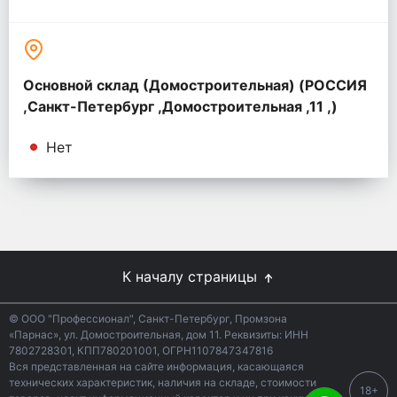
Основной склад (Домостроительная) (РОССИЯ
,Санкт-Петербург ,Домостроительная ,11 ,)
Нет
К началу страницы
© ООО "Профессионал", Санкт-Петербург, Промзона
«Парнас», ул. Домостроительная, дом 11. Реквизиты: ИНН
7802728301, КПП780201001, ОГРН1107847347816
Вся представленная на сайте информация, касающаяся
технических характеристик, наличия на складе, стоимости
18+