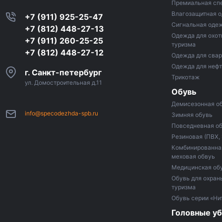
Премиальная сп
Влагозащитная 
+7 (911) 925-25-47
Сигнальная оде
+7 (812) 448-27-13
Одежда для охот
+7 (911) 260-25-25
туризма
+7 (812) 448-27-12
Одежда для сва
Одежда для неф
г. Санкт-петербург
Трикотаж
ул. Домостроительная д.11
Обувь
Демисезонная о
info@specodezhda-spb.ru
Зимняя обувь
Повседневная о
Резиновая (ПВХ,
Комбинированная
меховая обвуь
Медицинская об
Обувь для охраны
туризма
Обувь серии «Ни
Головные у