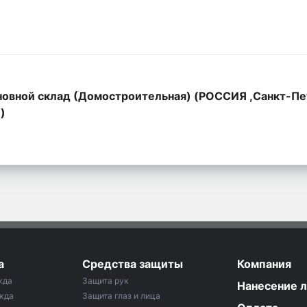
овной склад (Домостроительная) (РОССИЯ ,Санкт-Пе
,)
а
Средства защиты
Компания
жда
Защита рук
Нанесение 
жда
Защита глаз и лица