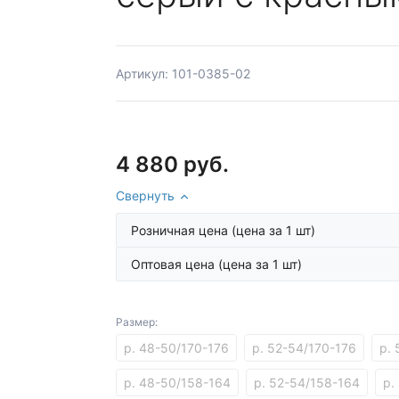
Артикул: 101-0385-02
4 880 руб.
Свернуть
Розничная цена
(цена за 1 шт)
Оптовая цена
(цена за 1 шт)
Размер:
р. 48-50/170-176
р. 52-54/170-176
р.
р. 48-50/158-164
р. 52-54/158-164
р.