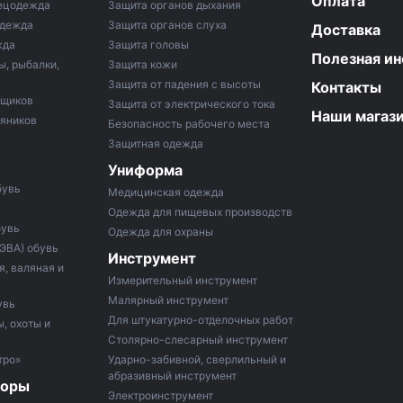
Оплата
ецодежда
Защита органов дыхания
одежда
Защита органов слуха
Доставка
жда
Защита головы
Полезная и
ы, рыбалки,
Защита кожи
Защита от падения с высоты
Контакты
рщиков
Защита от электрического тока
Наши магаз
тяников
Безопасность рабочего места
Защитная одежда
Униформа
бувь
Медицинская одежда
Одежда для пищевых производств
бувь
Одежда для охраны
 ЭВА) обувь
Инструмент
, валяная и
Измерительный инструмент
Малярный инструмент
увь
Для штукатурно-отделочных работ
, охоты и
Столярно-слесарный инструмент
тро»
Ударно-забивной, сверлильный и
абразивный инструмент
боры
Электроинструмент