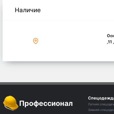
Наличие
Осн
,11 
Спецодежд
Профессионал
Летняя спецоде
Зимняя спецоде