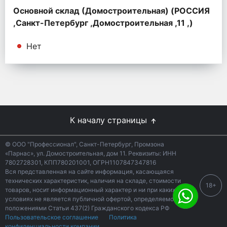
Основной склад (Домостроительная) (РОССИЯ
,Санкт-Петербург ,Домостроительная ,11 ,)
Нет
К началу страницы
© ООО "Профессионал", Санкт-Петербург, Промзона
«Парнас», ул. Домостроительная, дом 11. Реквизиты: ИНН
7802728301, КПП780201001, ОГРН1107847347816
Вся представленная на сайте информация, касающаяся
технических характеристик, наличия на складе, стоимости
18+
товаров, носит информационный характер и ни при каких
условиях не является публичной офертой, определяемой
положениями Статьи 437(2) Гражданского кодекса РФ
Пользовательское соглашение
Политика
конфиденциальности компании