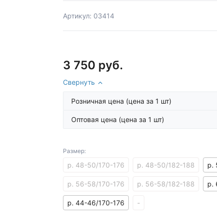
Артикул: 03414
3 750 руб.
Свернуть
Розничная цена
(цена за 1 шт)
Оптовая цена
(цена за 1 шт)
Размер:
р. 48-50/170-176
р. 48-50/182-188
р.
р. 56-58/170-176
р. 56-58/182-188
р.
р. 44-46/170-176
-