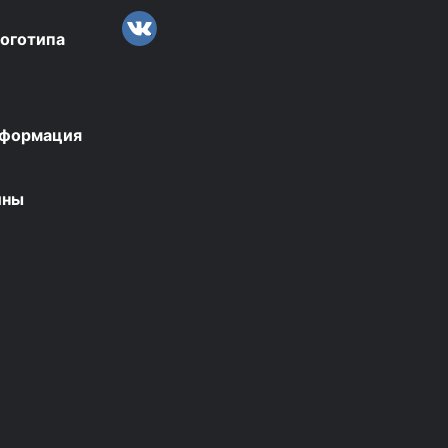
логотипа
нформация
ины