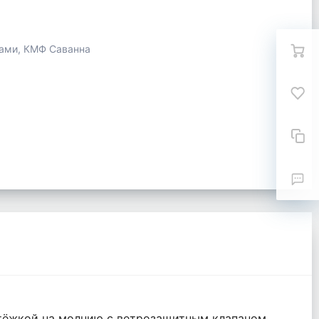
ами, КМФ Саванна
стёжкой на молнию с ветрозащитным клапаном,