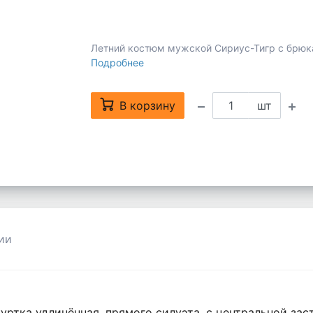
Летний костюм мужской Сириус-Тигр с брюк
Подробнее
В корзину
шт
ии
уртка удлинённая, прямого силуэта, с центральной за