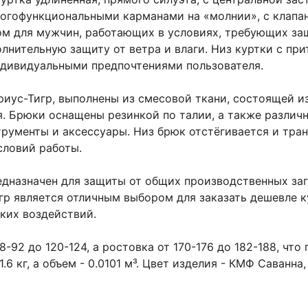
офункциональными карманами на «молнии», с клапана
м для мужчин, работающих в условиях, требующих защ
лнительную защиту от ветра и влаги. Низ куртки с пр
индивидуальными предпочтениями пользователя.
иус-Тигр, выполнены из смесовой ткани, состоящей из
я. Брюки оснащены резинкой по талии, а также разли
рументы и аксессуары. Низ брюк отстёгивается и тра
словий работы.
едназначен для защиты от общих производственных заг
р является отличным выбором для заказать дешевле ку
ких воздействий.
-92 до 120-124, а ростовка от 170-176 до 182-188, чт
.6 кг, а объем - 0.0101 м³. Цвет изделия - КМФ Саван