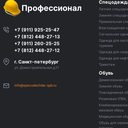
Спецодежд
Профессионал
Летняя спецоде
Зимняя спецоде
Премиальная сп
Влагозащитная 
+7 (911) 925-25-47
Сигнальная оде
+7 (812) 448-27-13
Одежда для охот
+7 (911) 260-25-25
туризма
+7 (812) 448-27-12
Одежда для сва
Одежда для неф
г. Санкт-петербург
Трикотаж
ул. Домостроительная д.11
Обувь
Демисезонная о
info@specodezhda-spb.ru
Зимняя обувь
Повседневная о
Резиновая (ПВХ,
Комбинированная
меховая обвуь
Медицинская об
Обувь для охраны
туризма