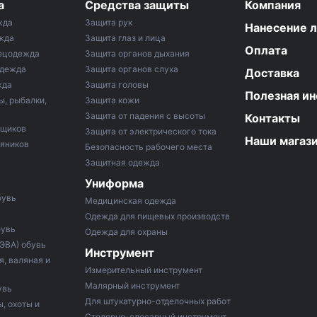
а
Средства защиты
Компания
жда
Защита рук
Нанесение 
жда
Защита глаз и лица
Оплата
ецодежда
Защита органов дыхания
одежда
Защита органов слуха
Доставка
жда
Защита головы
Полезная и
ы, рыбалки,
Защита кожи
Защита от падения с высоты
Контакты
рщиков
Защита от электрического тока
Наши магаз
тяников
Безопасность рабочего места
Защитная одежда
Униформа
бувь
Медицинская одежда
Одежда для пищевых производств
бувь
Одежда для охраны
 ЭВА) обувь
Инструмент
, валяная и
Измерительный инструмент
Малярный инструмент
увь
Для штукатурно-отделочных работ
, охоты и
Столярно-слесарный инструмент