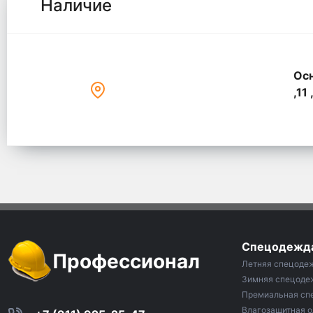
Наличие
Осн
,11 
Спецодежд
Профессионал
Летняя спецоде
Зимняя спецоде
Премиальная сп
Влагозащитная 