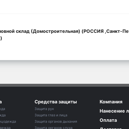
овной склад (Домостроительная) (РОССИЯ ,Санкт-Пе
,)
а
Средства защиты
Компания
жда
Защита рук
Нанесение 
жда
Защита глаз и лица
Оплата
ецодежда
Защита органов дыхания
одежда
Защита органов слуха