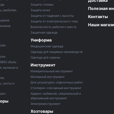
Доставка
жда
Защита головы
Полезная и
ы, рыбалки,
Защита кожи
Защита от падения с высоты
Контакты
рщиков
Защита от электрического тока
Наши магаз
тяников
Безопасность рабочего места
Защитная одежда
Униформа
бувь
Медицинская одежда
Одежда для пищевых производств
бувь
Одежда для охраны
 ЭВА) обувь
Инструмент
, валяная и
Измерительный инструмент
Малярный инструмент
увь
Для штукатурно-отделочных работ
, охоты и
Столярно-слесарный инструмент
тро»
Ударно-забивной, сверлильный и
абразивный инструмент
боры
Электроинструмент
Хозтовары