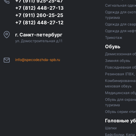
+7 (911) 925-25-47
Сигнальная оде
+7 (812) 448-27-13
Одежда для охот
+7 (911) 260-25-25
туризма
+7 (812) 448-27-12
Одежда для сва
Одежда для неф
г. Санкт-петербург
Трикотаж
ул. Домостроительная д.11
Обувь
Демисезонная о
info@specodezhda-spb.ru
Зимняя обувь
Повседневная о
Резиновая (ПВХ,
Комбинированная
меховая обвуь
Медицинская об
Обувь для охраны
туризма
Обувь серии «Ни
Головные у
Шапки
Бейсболки, Кепи