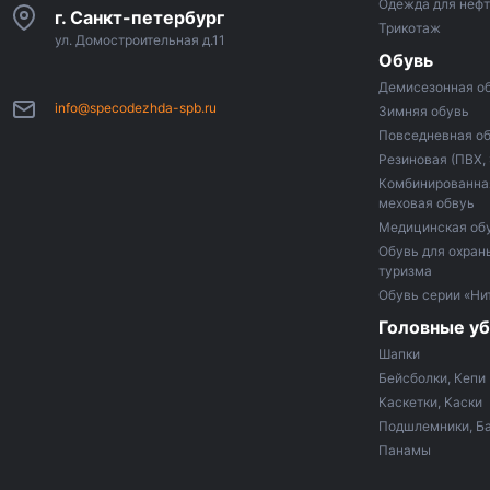
Одежда для неф
г. Санкт-петербург
Трикотаж
ул. Домостроительная д.11
Обувь
Демисезонная о
info@specodezhda-spb.ru
Зимняя обувь
Повседневная о
Резиновая (ПВХ,
Комбинированная
меховая обвуь
Медицинская об
Обувь для охраны
туризма
Обувь серии «Ни
Головные у
Шапки
Бейсболки, Кепи
Каскетки, Каски
Подшлемники, Б
Панамы