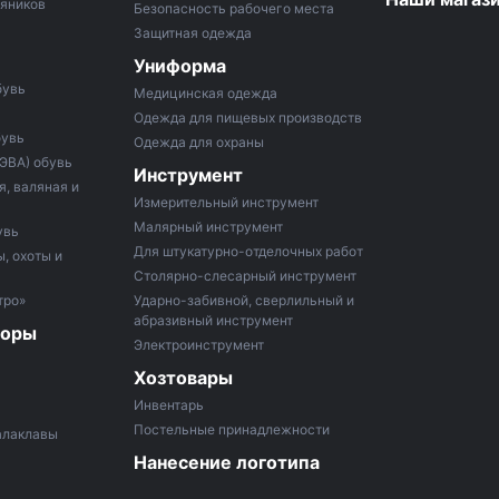
тяников
Безопасность рабочего места
Защитная одежда
Униформа
бувь
Медицинская одежда
Одежда для пищевых производств
бувь
Одежда для охраны
 ЭВА) обувь
Инструмент
, валяная и
Измерительный инструмент
Малярный инструмент
увь
Для штукатурно-отделочных работ
, охоты и
Столярно-слесарный инструмент
тро»
Ударно-забивной, сверлильный и
абразивный инструмент
боры
Электроинструмент
Хозтовары
Инвентарь
Постельные принадлежности
алаклавы
Нанесение логотипа