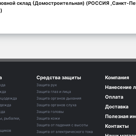
овной склад (Домостроительная) (РОССИЯ ,Санкт-Пе
,)
а
Средства защиты
Компания
жда
Защита рук
Нанесение 
жда
Защита глаз и лица
Оплата
ецодежда
Защита органов дыхания
одежда
Защита органов слуха
Доставка
жда
Защита головы
Полезная и
ы, рыбалки,
Защита кожи
Защита от падения с высоты
Контакты
рщиков
Защита от электрического тока
Наши магаз