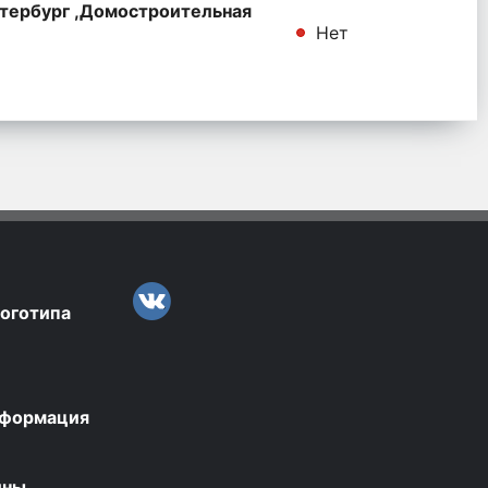
тербург ,Домостроительная
Нет
логотипа
нформация
ины