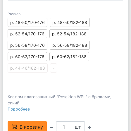
Размер:
р. 48-50/170-176
р. 48-50/182-188
р. 52-54/170-176
р. 52-54/182-188
р. 56-58/170-176
р. 56-58/182-188
р. 60-62/170-176
р. 60-62/182-188
р. 44-46/182-188
-
Костюм влагозащитный "Poseidon WPL" с брюками,
синий
Подробнее
В корзину
шт