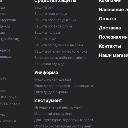
а
Средства защиты
Компания
жда
Защита рук
Нанесение 
жда
Защита глаз и лица
Оплата
ецодежда
Защита органов дыхания
одежда
Защита органов слуха
Доставка
жда
Защита головы
Полезная и
ы, рыбалки,
Защита кожи
Защита от падения с высоты
Контакты
рщиков
Защита от электрического тока
Наши магаз
тяников
Безопасность рабочего места
Защитная одежда
Униформа
бувь
Медицинская одежда
Одежда для пищевых производств
бувь
Одежда для охраны
 ЭВА) обувь
Инструмент
, валяная и
Измерительный инструмент
Малярный инструмент
увь
Для штукатурно-отделочных работ
, охоты и
Столярно-слесарный инструмент