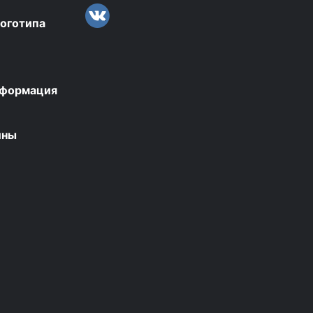
логотипа
нформация
ины