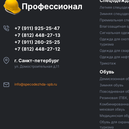
Спецодежд
Профессионал
Летняя спецоде
Зимняя спецоде
Премиальная сп
Влагозащитная 
+7 (911) 925-25-47
Сигнальная оде
+7 (812) 448-27-13
Одежда для охот
+7 (911) 260-25-25
туризма
+7 (812) 448-27-12
Одежда для сва
Одежда для неф
г. Санкт-петербург
Трикотаж
ул. Домостроительная д.11
Обувь
Демисезонная о
info@specodezhda-spb.ru
Зимняя обувь
Повседневная о
Резиновая (ПВХ,
Комбинированная
меховая обвуь
Медицинская об
Обувь для охраны
туризма