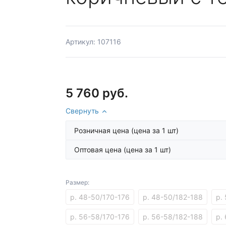
Артикул: 107116
5 760 руб.
Свернуть
Розничная цена
(цена за 1 шт)
Оптовая цена
(цена за 1 шт)
Размер:
р. 48-50/170-176
р. 48-50/182-188
р.
р. 56-58/170-176
р. 56-58/182-188
р.