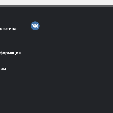
логотипа
нформация
ины