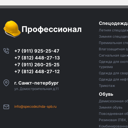
Спецодежд
Профессионал
Летняя спецоде
Зимняя спецоде
Премиальная сп
Влагозащитная 
+7 (911) 925-25-47
Сигнальная оде
+7 (812) 448-27-13
Одежда для охот
+7 (911) 260-25-25
туризма
+7 (812) 448-27-12
Одежда для сва
Одежда для неф
г. Санкт-петербург
Трикотаж
ул. Домостроительная д.11
Обувь
Демисезонная о
info@specodezhda-spb.ru
Зимняя обувь
Повседневная о
Резиновая (ПВХ,
Комбинированная