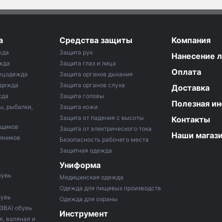
а
Средства защиты
Компания
жда
Защита рук
Нанесение 
жда
Защита глаз и лица
Оплата
ецодежда
Защита органов дыхания
одежда
Защита органов слуха
Доставка
жда
Защита головы
Полезная и
ы, рыбалки,
Защита кожи
Защита от падения с высоты
Контакты
рщиков
Защита от электрического тока
Наши магаз
тяников
Безопасность рабочего места
Защитная одежда
Униформа
бувь
Медицинская одежда
Одежда для пищевых производств
бувь
Одежда для охраны
 ЭВА) обувь
Инструмент
, валяная и