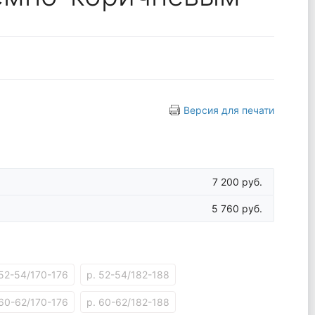
Версия для печати
7 200 руб.
5 760 руб.
 52-54/170-176
р. 52-54/182-188
 60-62/170-176
р. 60-62/182-188