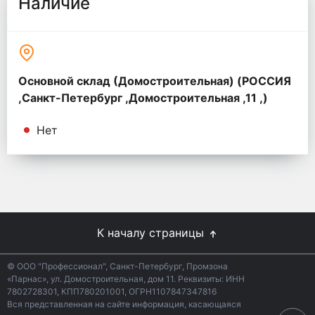
Наличие
Основной склад (Домостроительная) (РОССИЯ
,Санкт-Петербург ,Домостроительная ,11 ,)
Нет
К началу страницы
© ООО "Профессионал", Санкт-Петербург, Промзона
«Парнас», ул. Домостроительная, дом 11. Реквизиты: ИНН
7802728301, КПП780201001, ОГРН1107847347816
Вся представленная на сайте информация, касающаяся