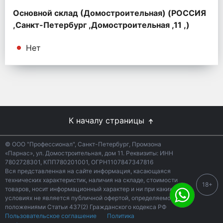
Основной склад (Домостроительная) (РОССИЯ
,Санкт-Петербург ,Домостроительная ,11 ,)
Нет
К началу страницы
© ООО "Профессионал", Санкт-Петербург, Промзона
«Парнас», ул. Домостроительная, дом 11. Реквизиты: ИНН
7802728301, КПП780201001, ОГРН1107847347816
Вся представленная на сайте информация, касающаяся
технических характеристик, наличия на складе, стоимости
18+
товаров, носит информационный характер и ни при каких
условиях не является публичной офертой, определяемой
положениями Статьи 437(2) Гражданского кодекса РФ
Пользовательское соглашение
Политика