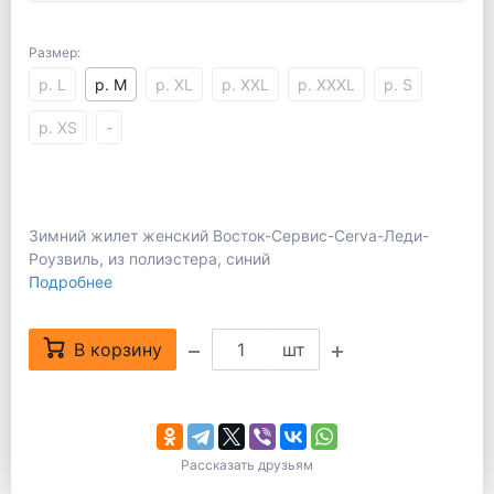
Размер:
р. L
р. M
р. XL
р. XXL
р. XXXL
р. S
р. XS
-
Зимний жилет женский Восток-Сервис-Cerva-Леди-
Роузвиль, из полиэстера, синий
Подробнее
В корзину
шт
Рассказать друзьям