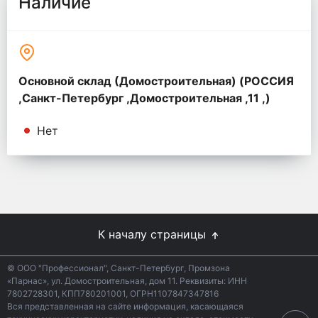
Наличие
Основной склад (Домостроительная) (РОССИЯ
,Санкт-Петербург ,Домостроительная ,11 ,)
Нет
К началу страницы
© ООО "Профессионал", Санкт-Петербург, Промзона
«Парнас», ул. Домостроительная, дом 11. Реквизиты: ИНН
7802728301, КПП780201001, ОГРН1107847347816
Вся представленная на сайте информация, касающаяся