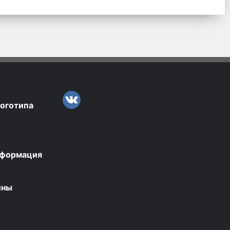
логотипа
нформация
ины