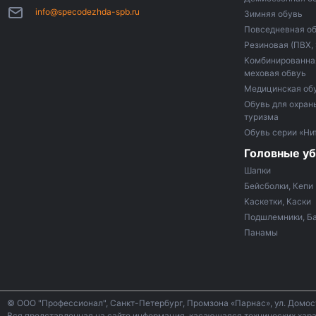
info@specodezhda-spb.ru
Зимняя обувь
Повседневная о
Резиновая (ПВХ,
Комбинированная
меховая обвуь
Медицинская об
Обувь для охраны
туризма
Обувь серии «Ни
Головные у
Шапки
Бейсболки, Кепи
Каскетки, Каски
Подшлемники, Б
Панамы
© ООО "Профессионал", Санкт-Петербург, Промзона «Парнас», ул. Домо
Вся представленная на сайте информация, касающаяся технических харак