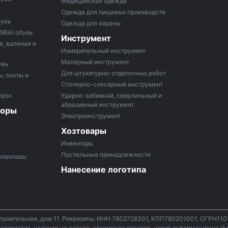
Медицинская одежда
Одежда для пищевых производств
бувь
Одежда для охраны
 ЭВА) обувь
Инструмент
, валяная и
Измерительный инструмент
Малярный инструмент
увь
Для штукатурно-отделочных работ
, охоты и
Столярно-слесарный инструмент
тро»
Ударно-забивной, сверлильный и
абразивный инструмент
боры
Электроинструмент
Хозтовары
Инвентарь
Постельные принадлежности
алаклавы
Нанесение логотипа
строительная, дом 11. Реквизиты: ИНН 7802728301, КПП780201001, ОГРН11
теристик, наличия на складе, стоимости товаров, носит информационный х