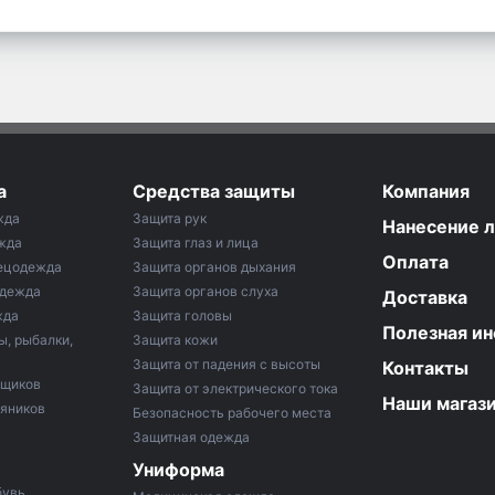
а
Средства защиты
Компания
жда
Защита рук
Нанесение 
жда
Защита глаз и лица
Оплата
ецодежда
Защита органов дыхания
одежда
Защита органов слуха
Доставка
жда
Защита головы
Полезная и
ы, рыбалки,
Защита кожи
Защита от падения с высоты
Контакты
рщиков
Защита от электрического тока
Наши магаз
тяников
Безопасность рабочего места
Защитная одежда
Униформа
бувь