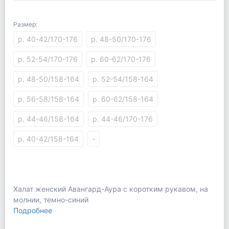
Размер:
р. 40-42/170-176
р. 48-50/170-176
р. 52-54/170-176
р. 60-62/170-176
р. 48-50/158-164
р. 52-54/158-164
р. 56-58/158-164
р. 60-62/158-164
р. 44-46/158-164
р. 44-46/170-176
р. 40-42/158-164
-
Халат женский Авангард-Аура с коротким рукавом, на
молнии, темно-синий
Подробнее