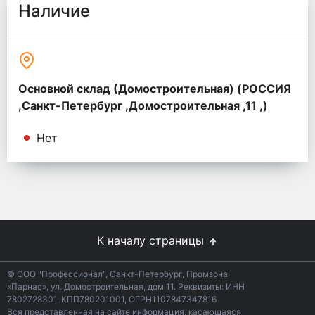
Наличие
Основной склад (Домостроительная) (РОССИЯ
,Санкт-Петербург ,Домостроительная ,11 ,)
Нет
К началу страницы
© ООО "Профессионал", Санкт-Петербург, Промзона
«Парнас», ул. Домостроительная, дом 11. Реквизиты: ИНН
7802728301, КПП780201001, ОГРН1107847347816
Вся представленная на сайте информация, касающаяся