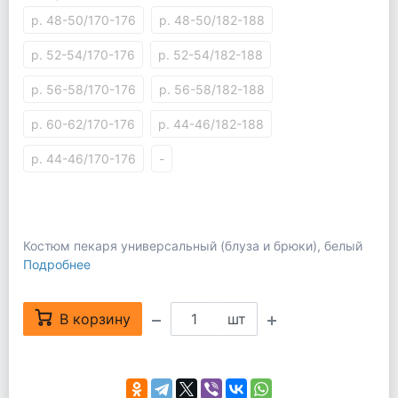
р. 48-50/170-176
р. 48-50/182-188
р. 52-54/170-176
р. 52-54/182-188
р. 56-58/170-176
р. 56-58/182-188
р. 60-62/170-176
р. 44-46/182-188
р. 44-46/170-176
-
Костюм пекаря универсальный (блуза и брюки), белый
Подробнее
В корзину
шт