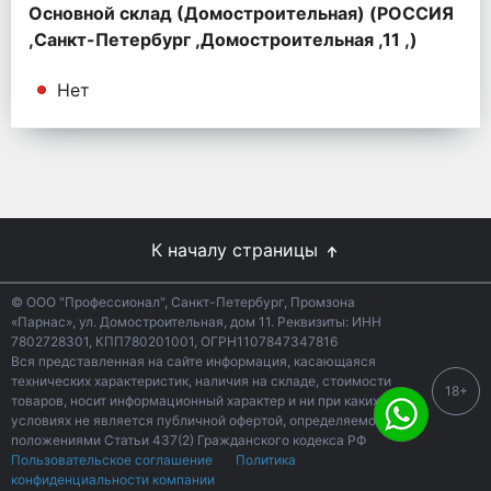
Основной склад (Домостроительная) (РОССИЯ
,Санкт-Петербург ,Домостроительная ,11 ,)
Нет
К началу страницы
© ООО "Профессионал", Санкт-Петербург, Промзона
«Парнас», ул. Домостроительная, дом 11. Реквизиты: ИНН
7802728301, КПП780201001, ОГРН1107847347816
Вся представленная на сайте информация, касающаяся
технических характеристик, наличия на складе, стоимости
18+
товаров, носит информационный характер и ни при каких
условиях не является публичной офертой, определяемой
положениями Статьи 437(2) Гражданского кодекса РФ
Пользовательское соглашение
Политика
конфиденциальности компании