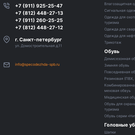
Влагозащитная 
+7 (911) 925-25-47
Сигнальная оде
+7 (812) 448-27-13
Одежда для охот
+7 (911) 260-25-25
туризма
+7 (812) 448-27-12
Одежда для сва
Одежда для неф
г. Санкт-петербург
Трикотаж
ул. Домостроительная д.11
Обувь
Демисезонная о
info@specodezhda-spb.ru
Зимняя обувь
Повседневная о
Резиновая (ПВХ,
Комбинированная
меховая обвуь
Медицинская об
Обувь для охраны
туризма
Обувь серии «Ни
Головные у
Шапки