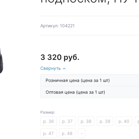
Артикул: 104221
3 320 руб.
Свернуть
Розничная цена
(цена за 1 шт)
Оптовая цена
(цена за 1 шт)
Размер:
р. 36
р. 37
р. 38
р. 39
р. 40
р. 47
р. 48
-