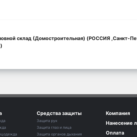
овной склад (Домостроительная) (РОССИЯ ,Санкт-Пе
,)
а
Средства защиты
Компания
жда
Защита рук
Нанесение 
жда
Защита глаз и лица
Оплата
ецодежда
Защита органов дыхания