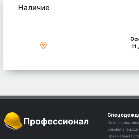
Наличие
Осн
,11 
Спецодежд
Профессионал
Летняя спецоде
Зимняя спецоде
Премиальная сп