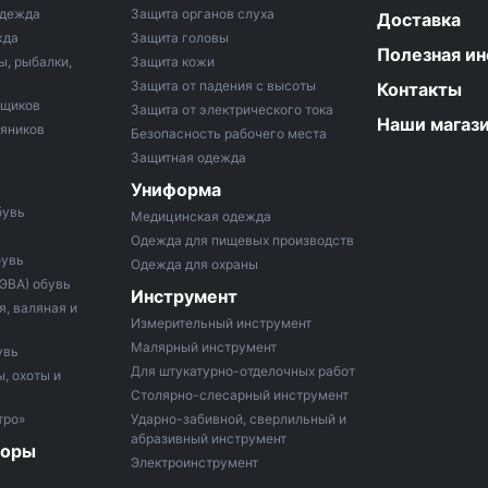
одежда
Защита органов слуха
Доставка
жда
Защита головы
Полезная и
ы, рыбалки,
Защита кожи
Защита от падения с высоты
Контакты
рщиков
Защита от электрического тока
Наши магаз
тяников
Безопасность рабочего места
Защитная одежда
Униформа
бувь
Медицинская одежда
Одежда для пищевых производств
бувь
Одежда для охраны
 ЭВА) обувь
Инструмент
, валяная и
Измерительный инструмент
Малярный инструмент
увь
Для штукатурно-отделочных работ
, охоты и
Столярно-слесарный инструмент
тро»
Ударно-забивной, сверлильный и
абразивный инструмент
боры
Электроинструмент