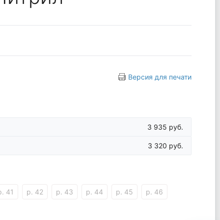
Версия для печати
3 935 руб.
3 320 руб.
р. 41
р. 42
р. 43
р. 44
р. 45
р. 46