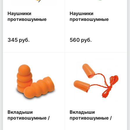
Наушники
Наушники
противошумные
противошумные
СОМЗ - 1 Ягуар
СОМЗ - 15 Титан,
РОСОМЗ® (60100)
РОСОМЗ® (60150),
складные
345 руб.
560 руб.
Вкладыши
Вкладыши
противошумные /
противошумные /
беруши/ ЗМ 1120 (без
беруши/ ЗМ 1110 (со
шнурка)
шнурком)