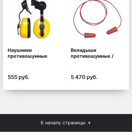
Наушники
Вкладыши
противошумные
противошумные /
СОМЗ - 5 Штурм
Беруши/ DeltaPlus
РОСОМЗ® (60105) с
КОНИК200 (36дБ) со
креплением на каску
шнурком (200пар)
555 руб.
5 470 руб.
К началу страницы