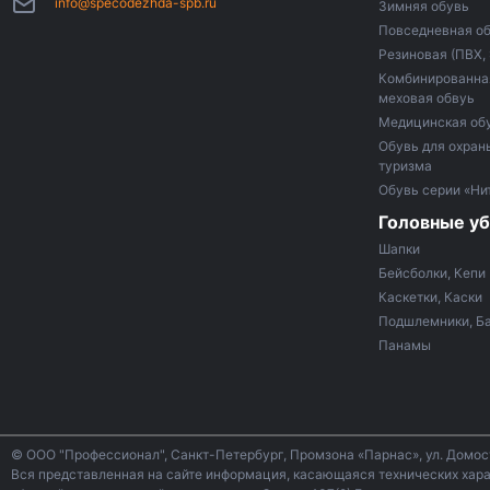
info@specodezhda-spb.ru
Зимняя обувь
Повседневная о
Резиновая (ПВХ,
Комбинированная
меховая обвуь
Медицинская об
Обувь для охраны
туризма
Обувь серии «Ни
Головные у
Шапки
Бейсболки, Кепи
Каскетки, Каски
Подшлемники, Б
Панамы
© ООО "Профессионал", Санкт-Петербург, Промзона «Парнас», ул. Домо
Вся представленная на сайте информация, касающаяся технических харак