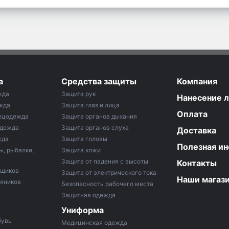
а
Средства защиты
Компания
жда
Защита рук
Нанесение 
жда
Защита глаз и лица
Оплата
ецодежда
Защита органов дыхания
одежда
Защита органов слуха
Доставка
жда
Защита головы
Полезная и
ы, рыбалки,
Защита кожи
Защита от падения с высоты
Контакты
рщиков
Защита от электрического тока
Наши магаз
тяников
Безопасность рабочего места
Защитная одежда
Униформа
бувь
Медицинская одежда