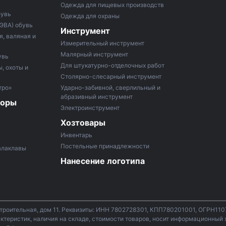
Одежда для пищевых производств
бувь
Одежда для охраны
 ЭВА) обувь
Инструмент
, валяная и
Измерительный инструмент
Малярный инструмент
увь
Для штукатурно-отделочных работ
, охоты и
Столярно-слесарный инструмент
тро»
Ударно-забивной, сверлильный и
абразивный инструмент
боры
Электроинструмент
Хозтовары
Инвентарь
Постельные принадлежности
алаклавы
Нанесение логотипа
строительная, дом 11. Реквизиты: ИНН 7802728301, КПП780201001, ОГРН11
теристик, наличия на складе, стоимости товаров, носит информационный х