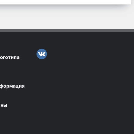
логотипа
нформация
ины