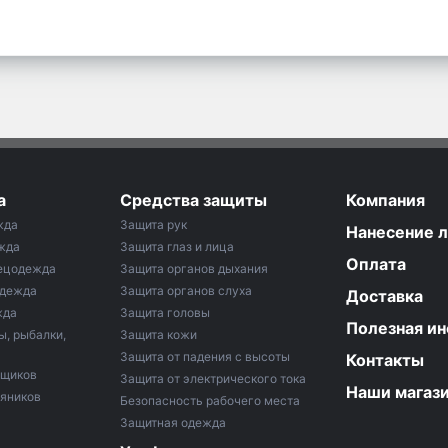
а
Средства защиты
Компания
жда
Защита рук
Нанесение 
жда
Защита глаз и лица
Оплата
ецодежда
Защита органов дыхания
одежда
Защита органов слуха
Доставка
жда
Защита головы
Полезная и
ы, рыбалки,
Защита кожи
Защита от падения с высоты
Контакты
рщиков
Защита от электрического тока
Наши магаз
тяников
Безопасность рабочего места
Защитная одежда