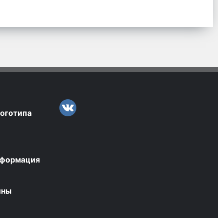
логотипа
нформация
ины