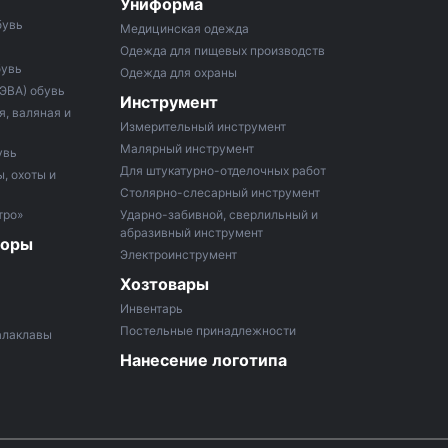
Униформа
бувь
Медицинская одежда
Одежда для пищевых производств
бувь
Одежда для охраны
 ЭВА) обувь
Инструмент
, валяная и
Измерительный инструмент
Малярный инструмент
увь
Для штукатурно-отделочных работ
, охоты и
Столярно-слесарный инструмент
тро»
Ударно-забивной, сверлильный и
абразивный инструмент
боры
Электроинструмент
Хозтовары
Инвентарь
Постельные принадлежности
алаклавы
Нанесение логотипа