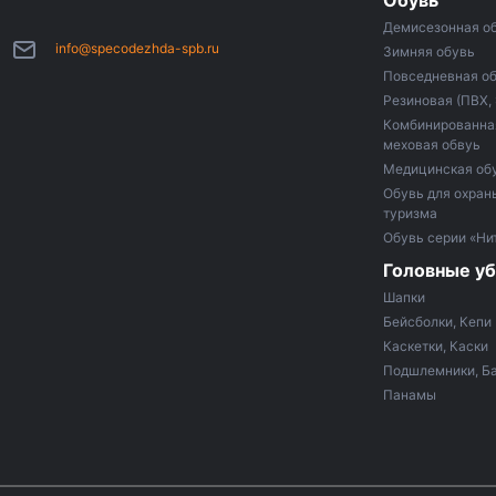
Обувь
Демисезонная о
info@specodezhda-spb.ru
Зимняя обувь
Повседневная о
Резиновая (ПВХ,
Комбинированная
меховая обвуь
Медицинская об
Обувь для охраны
туризма
Обувь серии «Ни
Головные у
Шапки
Бейсболки, Кепи
Каскетки, Каски
Подшлемники, Б
Панамы