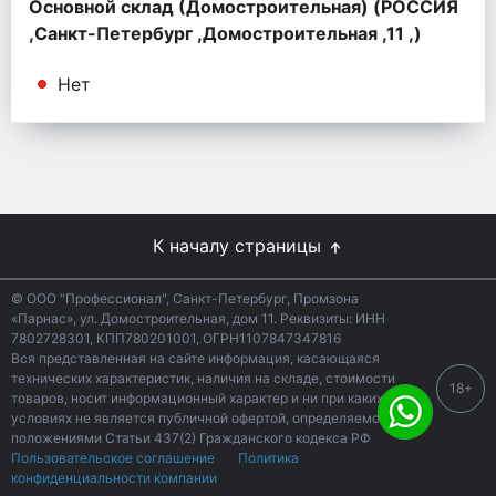
Основной склад (Домостроительная) (РОССИЯ
,Санкт-Петербург ,Домостроительная ,11 ,)
Нет
К началу страницы
© ООО "Профессионал", Санкт-Петербург, Промзона
«Парнас», ул. Домостроительная, дом 11. Реквизиты: ИНН
7802728301, КПП780201001, ОГРН1107847347816
Вся представленная на сайте информация, касающаяся
технических характеристик, наличия на складе, стоимости
18+
товаров, носит информационный характер и ни при каких
условиях не является публичной офертой, определяемой
положениями Статьи 437(2) Гражданского кодекса РФ
Пользовательское соглашение
Политика
конфиденциальности компании