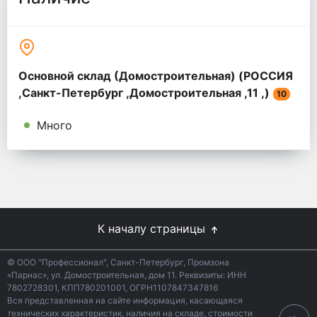
Основной склад (Домостроительная) (РОССИЯ
,Санкт-Петербург ,Домостроительная ,11 ,)
10
Много
К началу страницы
© ООО "Профессионал", Санкт-Петербург, Промзона
«Парнас», ул. Домостроительная, дом 11. Реквизиты: ИНН
7802728301, КПП780201001, ОГРН1107847347816
Вся представленная на сайте информация, касающаяся
технических характеристик, наличия на складе, стоимости