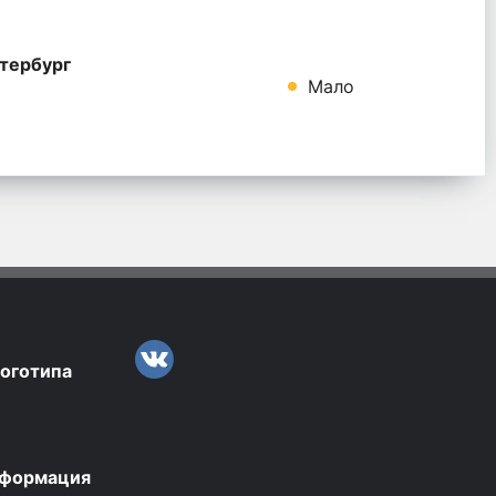
тербург
Мало
логотипа
нформация