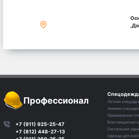
Осн
,До
Спецодежд
Профессионал
Летняя спецоде
Зимняя спецоде
Премиальная сп
Влагозащитная 
+7 (911) 925-25-47
Сигнальная оде
+7 (812) 448-27-13
Одежда для охот