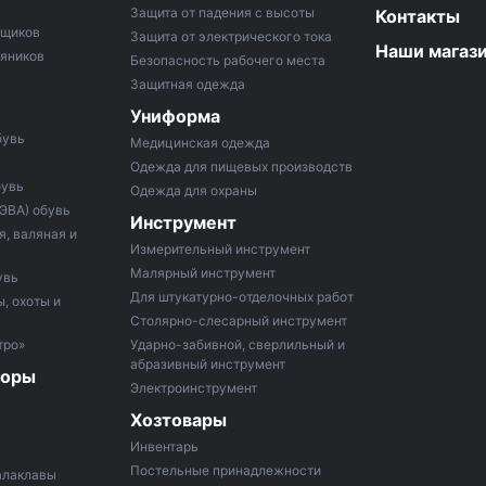
Защита от падения с высоты
Контакты
рщиков
Защита от электрического тока
Наши магаз
тяников
Безопасность рабочего места
Защитная одежда
Униформа
бувь
Медицинская одежда
Одежда для пищевых производств
бувь
Одежда для охраны
 ЭВА) обувь
Инструмент
, валяная и
Измерительный инструмент
Малярный инструмент
увь
Для штукатурно-отделочных работ
, охоты и
Столярно-слесарный инструмент
тро»
Ударно-забивной, сверлильный и
абразивный инструмент
боры
Электроинструмент
Хозтовары
Инвентарь
Постельные принадлежности
алаклавы