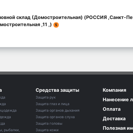
овной склад (Домостроительная) (РОССИЯ ,Санкт-Пе
мостроительная ,11 ,)
5
а
Средства защиты
Компания
жда
Защита рук
Нанесение 
жда
Защита глаз и лица
Оплата
ецодежда
Защита органов дыхания
одежда
Защита органов слуха
Доставка
жда
Защита головы
Полезная и
ы, рыбалки,
Защита кожи