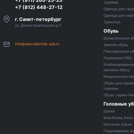
+7 (911) 260-25-25
туризма
+7 (812) 448-27-12
Одежда для сва
Одежда для неф
г. Санкт-петербург
Трикотаж
ул. Домостроительная д.11
Обувь
Демисезонная о
info@specodezhda-spb.ru
Зимняя обувь
Повседневная о
Резиновая (ПВХ,
Комбинированная
меховая обвуь
Медицинская об
Обувь для охраны
туризма
Обувь серии «Ни
Головные у
Шапки
Бейсболки, Кепи
Каскетки, Каски
Подшлемники, Б