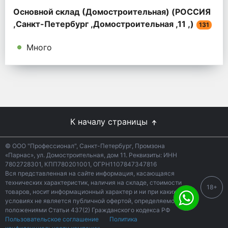
Основной склад (Домостроительная) (РОССИЯ
,Санкт-Петербург ,Домостроительная ,11 ,)
131
Много
К началу страницы
© ООО "Профессионал", Санкт-Петербург, Промзона
«Парнас», ул. Домостроительная, дом 11. Реквизиты: ИНН
7802728301, КПП780201001, ОГРН1107847347816
Вся представленная на сайте информация, касающаяся
технических характеристик, наличия на складе, стоимости
18+
товаров, носит информационный характер и ни при каких
условиях не является публичной офертой, определяемой
положениями Статьи 437(2) Гражданского кодекса РФ
Пользовательское соглашение
Политика