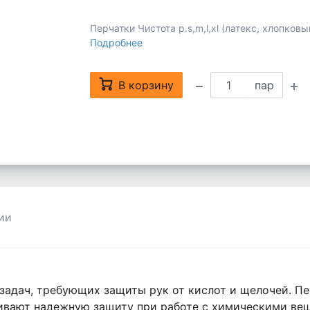
Перчатки Чистота р.s,m,l,xl (латекс, хлопко
Подробнее
В корзину
пар
ии
задач, требующих защиты рук от кислот и щелочей. Пе
ивают надежную защиту при работе с химическими ве