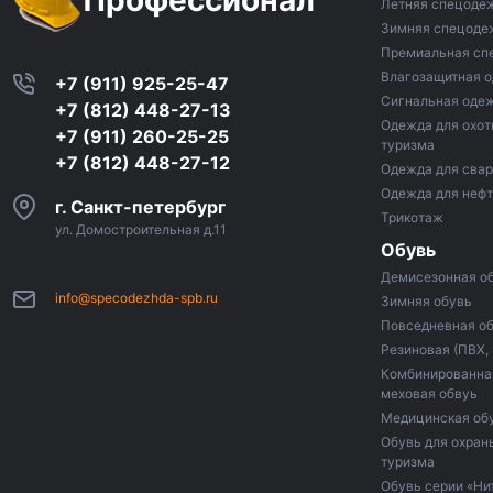
Летняя спецоде
Зимняя спецоде
Премиальная сп
Влагозащитная 
+7 (911) 925-25-47
Сигнальная оде
+7 (812) 448-27-13
Одежда для охот
+7 (911) 260-25-25
туризма
+7 (812) 448-27-12
Одежда для сва
Одежда для неф
г. Санкт-петербург
Трикотаж
ул. Домостроительная д.11
Обувь
Демисезонная о
info@specodezhda-spb.ru
Зимняя обувь
Повседневная о
Резиновая (ПВХ,
Комбинированная
меховая обвуь
Медицинская об
Обувь для охраны
туризма
Обувь серии «Ни