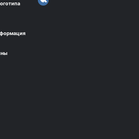
логотипа
нформация
ины