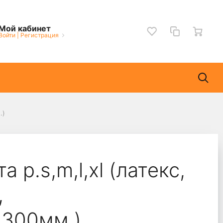
Мой кабинет
Войти
|
Регистрация
.)
 р.s,m,l,xl (латекс,
,
.300мм.)