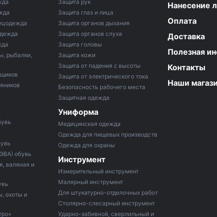
жда
Защита рук
Нанесение 
жда
Защита глаз и лица
Оплата
ецодежда
Защита органов дыхания
одежда
Защита органов слуха
Доставка
жда
Защита головы
Полезная и
ы, рыбалки,
Защита кожи
Защита от падения с высоты
Контакты
рщиков
Защита от электрического тока
Наши магаз
тяников
Безопасность рабочего места
Защитная одежда
Униформа
бувь
Медицинская одежда
Одежда для пищевых производств
бувь
Одежда для охраны
 ЭВА) обувь
Инструмент
, валяная и
Измерительный инструмент
Малярный инструмент
увь
Для штукатурно-отделочных работ
, охоты и
Столярно-слесарный инструмент
тро»
Ударно-забивной, сверлильный и