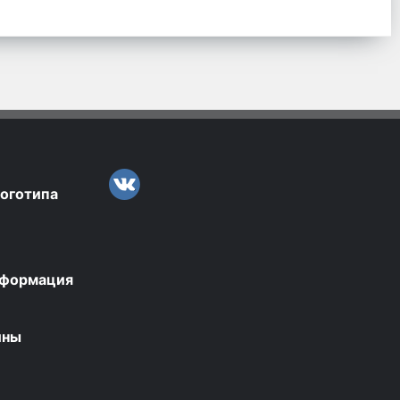
логотипа
нформация
ины