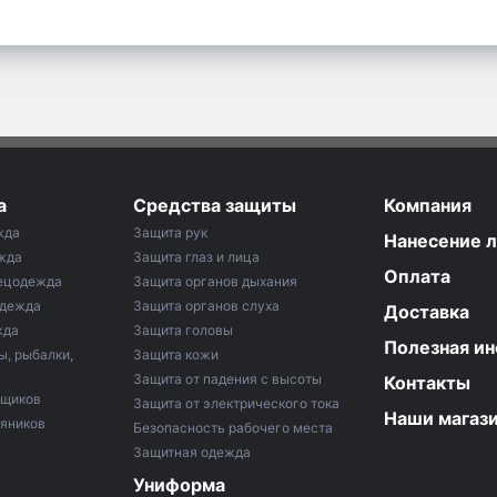
а
Средства защиты
Компания
жда
Защита рук
Нанесение 
жда
Защита глаз и лица
Оплата
ецодежда
Защита органов дыхания
одежда
Защита органов слуха
Доставка
жда
Защита головы
Полезная и
ы, рыбалки,
Защита кожи
Защита от падения с высоты
Контакты
рщиков
Защита от электрического тока
Наши магаз
тяников
Безопасность рабочего места
Защитная одежда
Униформа