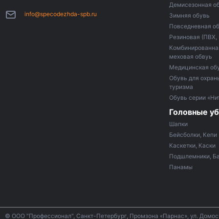
Демисезонная о
info@specodezhda-spb.ru
Зимняя обувь
Повседневная о
Резиновая (ПВХ,
Комбинированная
меховая обвуь
Медицинская об
Обувь для охраны
туризма
Обувь серии «Ни
Головные у
Шапки
Бейсболки, Кепи
Каскетки, Каски
Подшлемники, Б
Панамы
© ООО "Профессионал", Санкт-Петербург, Промзона «Парнас», ул. Домо