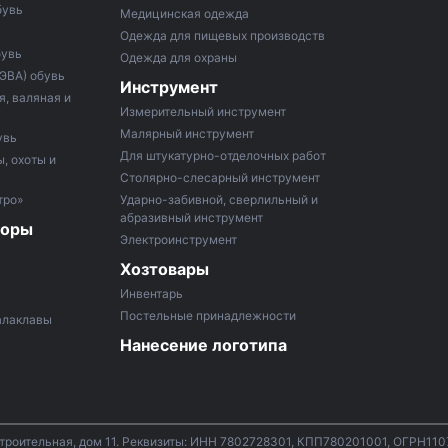
бувь
Медицинская одежда
Одежда для пищевых производств
бувь
Одежда для охраны
 ЭВА) обувь
Инструмент
, валяная и
Измерительный инструмент
Малярный инструмент
увь
Для штукатурно-отделочных работ
, охоты и
Столярно-слесарный инструмент
тро»
Ударно-забивной, сверлильный и
абразивный инструмент
боры
Электроинструмент
Хозтовары
Инвентарь
Постельные принадлежности
алаклавы
Нанесение логотипа
строительная, дом 11. Реквизиты: ИНН 7802728301, КПП780201001, ОГРН11