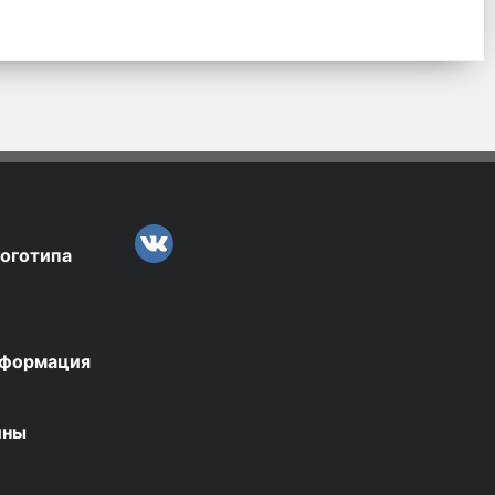
логотипа
нформация
ины