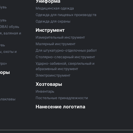
Униформа
бувь
Медицинская одежда
Одежда для пищевых производств
бувь
Одежда для охраны
 ЭВА) обувь
Инструмент
, валяная и
Измерительный инструмент
Малярный инструмент
увь
Для штукатурно-отделочных работ
, охоты и
Столярно-слесарный инструмент
тро»
Ударно-забивной, сверлильный и
абразивный инструмент
боры
Электроинструмент
Хозтовары
Инвентарь
Постельные принадлежности
алаклавы
Нанесение логотипа