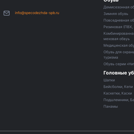
Демисезонная о
info@specodezhda-spb.ru
Зимняя обувь
Повседневная о
Резиновая (ПВХ,
Комбинированная
меховая обвуь
Медицинская об
Обувь для охраны
туризма
Обувь серии «Ни
Головные у
Шапки
Бейсболки, Кепи
Каскетки, Каски
Подшлемники, Б
Панамы