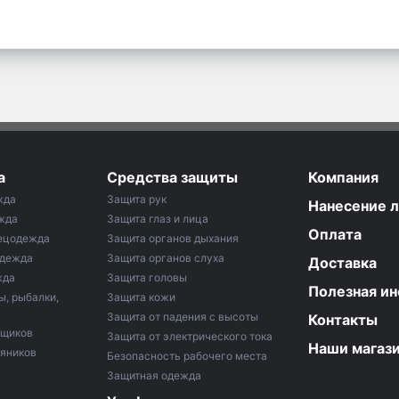
а
Средства защиты
Компания
жда
Защита рук
Нанесение 
жда
Защита глаз и лица
Оплата
ецодежда
Защита органов дыхания
одежда
Защита органов слуха
Доставка
жда
Защита головы
Полезная и
ы, рыбалки,
Защита кожи
Защита от падения с высоты
Контакты
рщиков
Защита от электрического тока
Наши магаз
тяников
Безопасность рабочего места
Защитная одежда