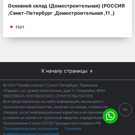
Основной склад (Домостроительная) (РОССИЯ
,Санкт-Петербург ,Домостроительная ,11 ,)
Нет
К началу страницы
© ООО "Профессионал", Санкт-Петербург, Промзона
«Парнас», ул. Домостроительная, дом 11. Реквизиты: ИНН
7802728301, КПП780201001, ОГРН1107847347816
Вся представленная на сайте информация, касающаяся
технических характеристик, наличия на складе, стоимости
18+
товаров, носит информационный характер и ни при каких
условиях не является публичной офертой, определяемой
положениями Статьи 437(2) Гражданского кодекса РФ
Пользовательское соглашение
Политика
конфиденциальности компании